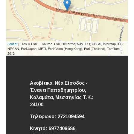
Leaflet
| Tiles © Esri — Source: Esri, DeLorme, NAVTEQ, USGS, Intermap, iPC,
NRCAN, Esri Japan, METI, Esri China (Hong Kong), Esri (Thailand), TomTom,
2012
Ακοβίτικα, Νέα Είσοδος -
Έναντι Παπαδημητρίου,
Καλαμάτα,
Μεσσηνίας
Τ.Κ.:
24100
Τηλέφωνο:
2721094594
Κινητό:
6977409686,